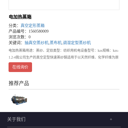
电加热蒸箱
分类：
真空定形蒸箱
产品编号：1560580009
浏览次数：0
关键词：
抽真空蒸纱机
,
蒸布机
,
调湿定型蒸纱机
电加热蒸箱用途：蒸纱、定捻类型：纺织用机电设备型号：kzx规格：kzx-
1.2-4我公司生产的真空定型快速蒸纱锅适用于以天然纤维、化学纤维为原
料的纺织行业和单位，其主要用途是将具备织造条件的连续的丝线在合
在线询价
并、加捻后进行定型，即用于化纤、真丝
推荐产品
关于我们
+