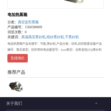
电加热蒸箱
分类：
真空定形蒸箱
产品编号：1560580009
浏览次数：0
关键词：
高温高压蒸纱机
,
绞纱蒸纱机
,
干蒸纱机
电加热蒸箱产品关键字：节能,蒸纱机,产品分类：纺机,纺织配套设备产品
编号：暂无类型：纺织用机电设备型号：kszx新旧：全新金轻(JQ)蒸纱机
工作原理首步：机身预热。在蒸纱过程中，纱线上的水珠斑点是常见的毛
在线询价
病，水珠斑点会引起染色以及后道工序的
推荐产品
关于我们
+