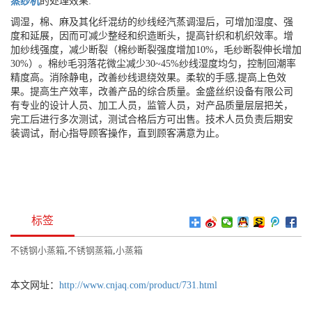
蒸纱机
的处理效果:
调湿，棉、麻及其化纤混纺的纱线经汽蒸调湿后，可增加湿度、强
度和延展，因而可减少整经和织造断头，提高针织和机织效率。增
加纱线强度，减少断裂（棉纱断裂强度增加10%，毛纱断裂伸长增加
30%）。棉纱毛羽落花微尘减少30~45%纱线湿度均匀，控制回潮率
精度高。消除静电，改善纱线退绕效果。柔软的手感,提高上色效
果。提高生产效率，改善产品的综合质量。金盛丝织设备有限公司
有专业的设计人员、加工人员，监管人员，对产品质量层层把关，
完工后进行多次测试，测试合格后方可出售。技术人员负责后期安
装调试，耐心指导顾客操作，直到顾客满意为止。
标签
不锈钢小蒸箱
,
不锈钢蒸箱
,
小蒸箱
本文网址：
http://www.cnjaq.com/product/731.html