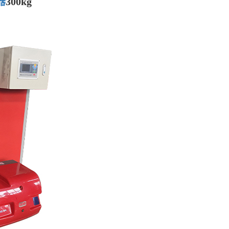
器
300kg