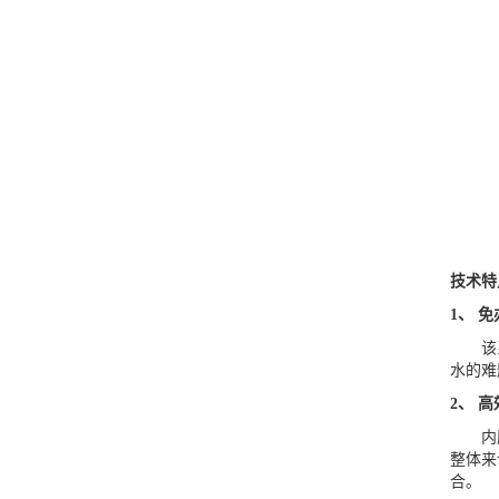
技术特
1、 
该系列
水的难
2、 
内胆采
整体来
合。