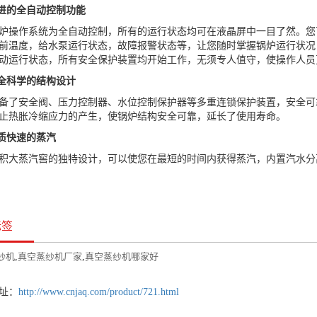
先进的全自动控制功能
作系统为全自动控制，所有的运行状态均可在液晶屏中一目了然。您
前温度，给水泵运行状态，故障报警状态等，让您随时掌握锅炉运行状况
动运行状态，所有安全保护装置均开始工作，无须专人值守，使操作人员
安全科学的结构设计
安全阀、压力控制器、水位控制保护器等多重连锁保护装置，安全可
止热胀冷缩应力的产生，使锅炉结构安全可靠，延长了使用寿命。
优质快速的蒸汽
积大蒸汽窖的独特设计，可以使您在最短的时间内获得蒸汽，内置汽水分
标签
纱机
,
真空蒸纱机厂家
,
真空蒸纱机哪家好
址：
http://www.cnjaq.com/product/721.html