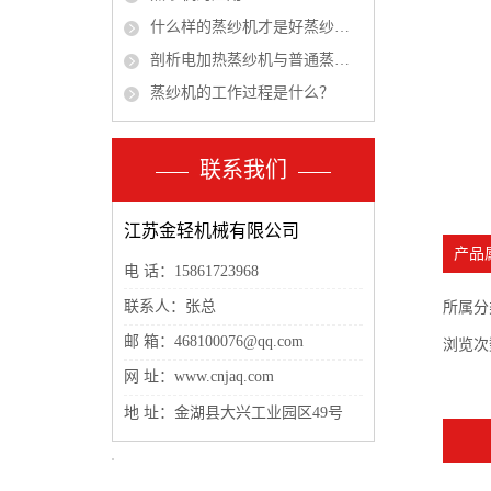
什么样的蒸纱机才是好蒸纱机？
剖析电加热蒸纱机与普通蒸纱机的区别
蒸纱机的工作过程是什么？
联系我们
江苏金轻机械有限公司
产品
电 话：15861723968
联系人：张总
所属分
邮 箱：468100076@qq.com
浏览次
网 址：www.cnjaq.com
地 址：金湖县大兴工业园区49号