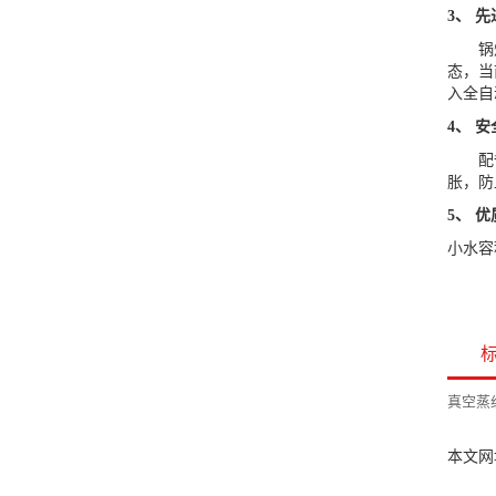
3、 
锅炉操
态，当
入全自
4、 
配备了
胀，防
5、 
小水容
真空蒸
本文网